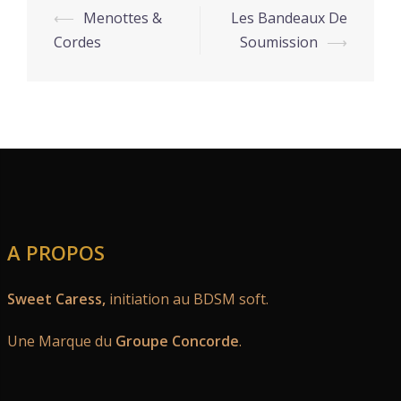
⟵
Menottes &
Les Bandeaux De
Cordes
Soumission
⟶
A PROPOS
Sweet Caress,
initiation au BDSM soft.
Une Marque du
Groupe Concorde
.